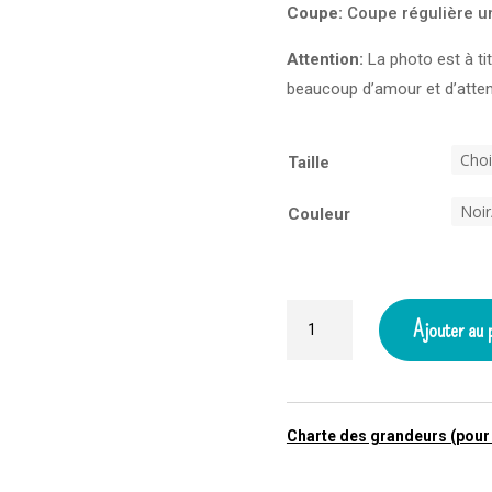
Coupe:
Coupe régulière u
Attention:
La photo est à ti
beaucoup d’amour et d’atten
Taille
Couleur
quantité
Ajouter au 
de
Lunar
Cycle
T-
Charte des grandeurs (pour 
Shirt