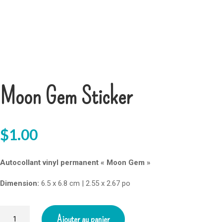
Moon Gem Sticker
$
1.00
Autocollant vinyl permanent « Moon Gem »
Dimension:
6.5 x 6.8 cm | 2.55 x 2.67 po
quantité
Ajouter au panier